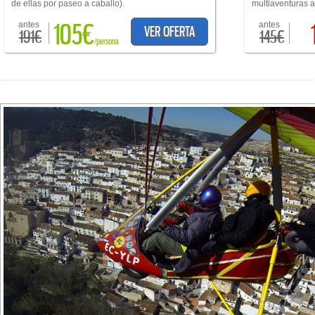
de ellas por paseo a caballo).
multiaventuras a 
105€
antes
antes
VER OFERTA
191€
145€
/persona