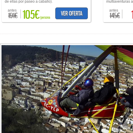
de ellas por paseo a caballo).
multiaventuras a 
105€
antes
antes
VER OFERTA
191€
145€
/persona