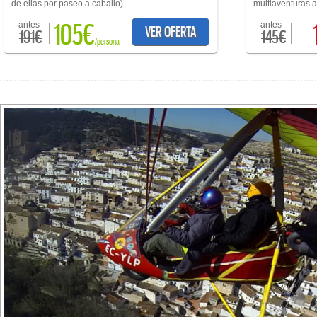
de ellas por paseo a caballo).
multiaventuras a 
105€
antes
antes
VER OFERTA
191€
145€
/persona