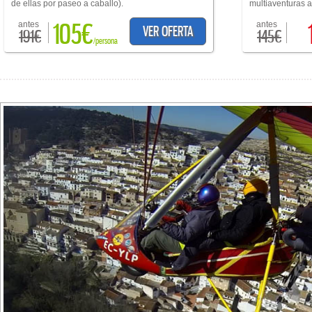
de ellas por paseo a caballo).
multiaventuras a 
105€
antes
antes
VER OFERTA
191€
145€
/persona